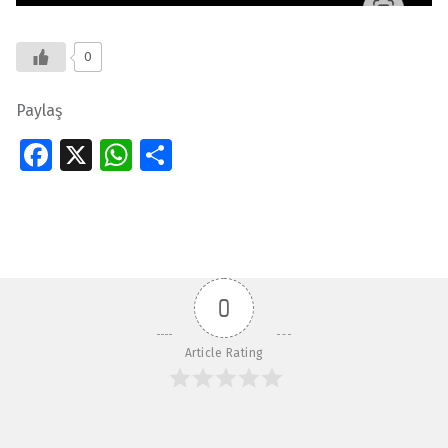
0
Paylaş
Fa
X
W
S
ce
h
h
Skip back to main navigation
b
at
ar
o
s
e
o
A
0
k
p
p
Article Rating